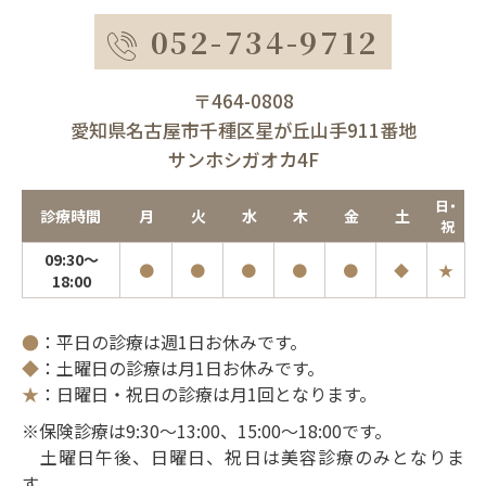
052-734-9712
〒464-0808
愛知県名古屋市千種区星が丘山手911番地
サンホシガオカ4F
日・
診療時間
月
火
水
木
金
土
祝
09:30～
●
●
●
●
●
◆
★
18:00
●
：平日の診療は週1日お休みです。
◆
：土曜日の診療は月1日お休みです。
★
：日曜日・祝日の診療は月1回となります。
※保険診療は9:30～13:00、15:00～18:00です。
土曜日午後、日曜日、祝日は美容診療のみとなりま
す。