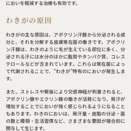
においを軽減する治療も有効です。
わきがの原因
わきがの主な原因は、アポクリン汗腺から分泌される成
分と、それを分解する皮膚常在菌の働きです。アポクリ
ン汗腺は、わきのように毛が生えている部位に多く、分
泌される汗には水分のほかに脂質やタンパク質、コレス
テロールなどが含まれています。これらは常在菌によっ
て代謝されることで、”わきが”特有のにおいが発生しま
す。
また、ストレスや緊張により交感神経が刺激されると、
アポクリン腺やエクリン腺の働きが活発になり、発汗が
増加することでにおいが強く感じられるようになること
もあります。わきのにおいは、発汗量・皮脂の分泌・菌
の数と種類・生活習慣など、さまざまな要因が複合的に
関与して生じます。