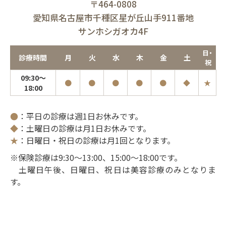
〒464-0808
愛知県名古屋市千種区星が丘山手911番地
サンホシガオカ4F
日・
診療時間
月
火
水
木
金
土
祝
09:30～
●
●
●
●
●
◆
★
18:00
●
：平日の診療は週1日お休みです。
◆
：土曜日の診療は月1日お休みです。
★
：日曜日・祝日の診療は月1回となります。
※保険診療は9:30～13:00、15:00～18:00です。
土曜日午後、日曜日、祝日は美容診療のみとなりま
す。