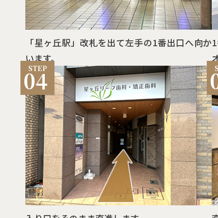
「星ヶ丘駅」改札を出て左手の1番出口へ向か
います。
04
入り口をそのまま直進します。