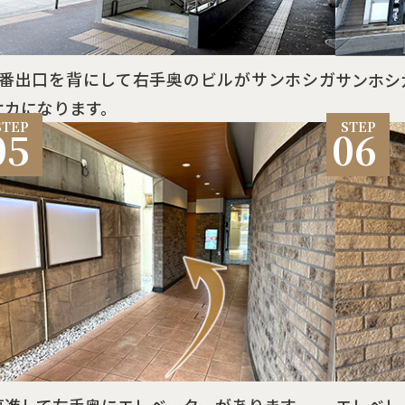
1番出口を背にして右手奥のビルがサンホシガ
サンホシ
オカになります。
05
06
直進して左手奥にエレベーターがあります。
エレベレ